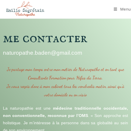
Menu
me contacter
naturopathe.baden@gmail.com
Je partage mon temps entre mon métier de Naturopathe et en tant que
Consultante Formation pour Hifas da Terra.
Je vous reçois donc à mon cabinet tous les vendredis matin, ainsi qu'à
votre domicile ou en visio
La naturopathie est une
médecine traditionnelle occidentale,
non conventionnelle, reconnue par l’OMS
. « Son approche est
holistique.
Je m’intéresse à la personne dans sa globalité au sein
de son environnement.